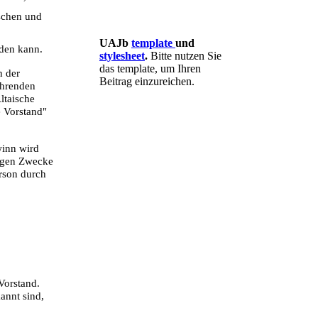
schen und
UAJb
template
und
rden kann.
stylesheet
.
Bitte nutzen Sie
das template, um Ihren
n der
Beitrag einzureichen.
ührenden
ltaische
e Vorstand"
winn wird
äßigen Zwecke
erson durch
Vorstand.
annt sind,