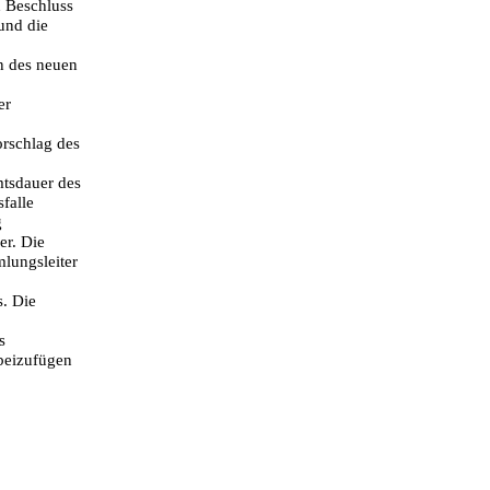
h Beschluss
und die
nn des neuen
er
orschlag des
mtsdauer des
falle
g
er. Die
lungsleiter
s. Die
s
beizufügen