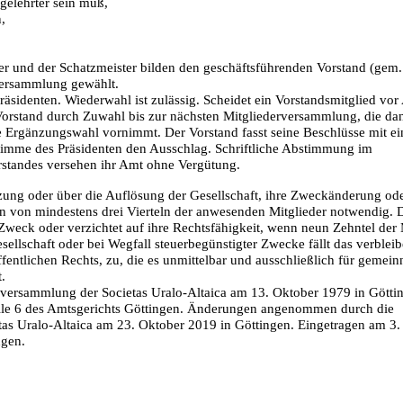
gelehrter sein muß,
,
rer und der Schatzmeister bilden den geschäftsführenden Vorstand (gem
versammlung gewählt.
äsidenten. Wiederwahl ist zulässig. Scheidet ein Vorstandsmitglied vor
der Vorstand durch Zuwahl bis zur nächsten Mitgliederversammlung, die da
e Ergänzungswahl vornimmt. Der Vorstand fasst seine Beschlüsse mit ei
timme des Präsidenten den Ausschlag. Schriftliche Abstimmung im
orstandes versehen ihr Amt ohne Vergütung.
ung oder über die Auflösung der Gesellschaft, ihre Zweckänderung ode
men von mindestens drei Vierteln der anwesenden Mitglieder notwendig. 
n Zweck oder verzichtet auf ihre Rechtsfähigkeit, wenn neun Zehntel der 
ellschaft oder bei Wegfall steuerbegünstigter Zwecke fällt das verblei
entlichen Rechts, zu, die es unmittelbar und ausschließlich für gemein
.
versammlung der Societas Uralo-Altaica am 13. Oktober 1979 in Götti
elle 6 des Amtsgerichts Göttingen. Änderungen angenommen durch die
tas Uralo-Altaica am 23. Oktober 2019 in Göttingen. Eingetragen am 3
ngen.