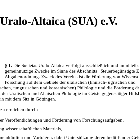
 Uralo-Altaica (SUA) e.V.
§ 1.
Die Societas Uralo-Altaica verfolgt ausschließlich und unmittelb
gemeinnützige Zwecke im Sinne des Abschnitts „Steuerbegünstigte 
Abgabenordnung. Zweck des Vereins ist die Förderung von Wissensc
Forschung auf dem Gebiete der uralischen (finnisch- ugrischen und
schen, tungusischen und koreanischen) Philologie und die Förderung d
er Uralischen und Altaischen Philologie im Geiste gegenseitiger Hilfsb
ein mit dem Sitz in Göttingen.
zu erreichen durch:
her Veröffentlichungen und Förderung von Forschungsaufgaben,
ng wissenschaftlichen Materials,
enkünften und Vorträgen, dabei Unterstützung deren bedürfender Gele