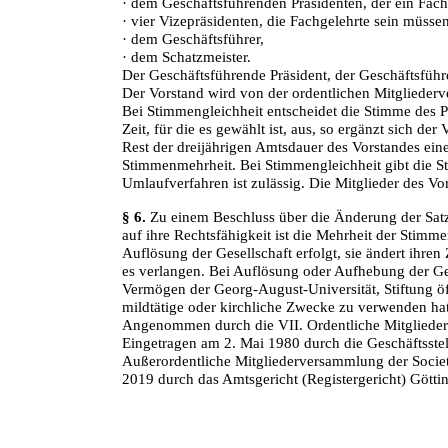
· dem Geschäftsführenden Präsidenten, der ein Fach
· vier Vizepräsidenten, die Fachgelehrte sein müssen
· dem Geschäftsführer,
· dem Schatzmeister.
Der Geschäftsführende Präsident, der Geschäftsfüh
Der Vorstand wird von der ordentlichen Mitglieder
Bei Stimmengleichheit entscheidet die Stimme des Pr
Zeit, für die es gewählt ist, aus, so ergänzt sich 
Rest der dreijährigen Amtsdauer des Vorstandes ein
Stimmenmehrheit. Bei Stimmengleichheit gibt die S
Umlaufverfahren ist zulässig. Die Mitglieder des V
§ 6.
Zu einem Beschluss über die Änderung der Satz
auf ihre Rechtsfähigkeit ist die Mehrheit der Stim
Auflösung der Gesellschaft erfolgt, sie ändert ihre
es verlangen. Bei Auflösung oder Aufhebung der Ges
Vermögen der Georg-August-Universität, Stiftung öff
mildtätige oder kirchliche Zwecke zu verwenden hat
Angenommen durch die VII. Ordentliche Mitglieder
Eingetragen am 2. Mai 1980 durch die Geschäftsst
Außerordentliche Mitgliederversammlung der Socie
2019 durch das Amtsgericht (Registergericht) Götti