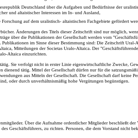
srepublik Deutschland über die Aufgaben und Bedürfnisse der uralisti
her und altaistischer Interessen im In- und Ausland,
 Forschung auf dem uralistisch- altaistischen Fachgebiete gefördert we
rbücher. Änderungen des Titels dieser Zeitschrift sind nur möglich, wen
träge über die Publikationen der Gesellschaft werden vom "Geschäftsf
 Publikationen im Sinne dieser Bestimmung sind: Die Zeitschrift Ural-A
ltaica, Mitteilungen der Societas Uralo-Altaica. Der "Geschäftsführend
alo-Altaica einzurichten.
tätig. Sie verfolgt nicht in erster Linie eigenwirtschaftliche Zwecke, Ge
ken dienend tätig. Mittel der Gesellschaft dürfen nur für die satzungsm
wendungen aus Mitteln der Gesellschaft. Die Gesellschaft darf keine P
ind, oder durch unverhältnismäßig hohe Vergütungen begünstigen.
enmitglieder. Über die Aufnahme ordentlicher Mitglieder beschließt der 
 des Geschäftsführers, zu richten. Personen, die dem Vorstand nicht bek