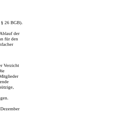
. § 26 BGB).
 Ablauf der
nn für den
nfacher
r Verzicht
Die
Mitglieder
bende
nützige,
ngen.
. Dezember