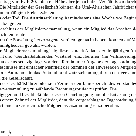
sbeitrag von EUR 20, - dessen Höhe aber je nach den Verhältnissen durc
ie Mitglieder der Gesellschaft können die Ural-Altaischen Jahrbücher 
em ermäßigten Preis beziehen.
uss oder Tod. Die Austrittserklärung ist mindestens eine Woche vor Begi
h abzugeben.
 Beschluss der Mitgliederversammlung, wenn ein Mitglied das Ansehen d
cht entrichtet.
r um die Forschung hervorragend verdient gemacht haben, können auf V
nmitgliedern gewählt werden.
iche Mitgliederversammlung" ab; diese ist nach Ablauf der dreijährigen A
 und "Geschäftsführenden Vorstand" einzuberufen. (Im Verhinderungs
mindestens sechzig Tage vor dem Termin unter Angabe der Tagesordnun
eschlüsse mit einfacher Mehrheit der Stimmen der anwesenden Mitglied
rch Aufnahme in das Protokoll und Unterzeichnung durch den Versamm
 die Gesellschaft.
der Geschäftsführer oder sein Vertreter den Jahresbericht des Vorstande
derversammlung zu wählende Rechnungsprüfer zu prüfen. Die
tgegen und beschließt über dessen Genehmigung und die Entlastung de
s einem Zehntel der Mitglieder, dem die vorgeschlagene Tagesordnung 
 Frist eine außerordentliche Mitgliederversammlung einzuberufen.
aucht,